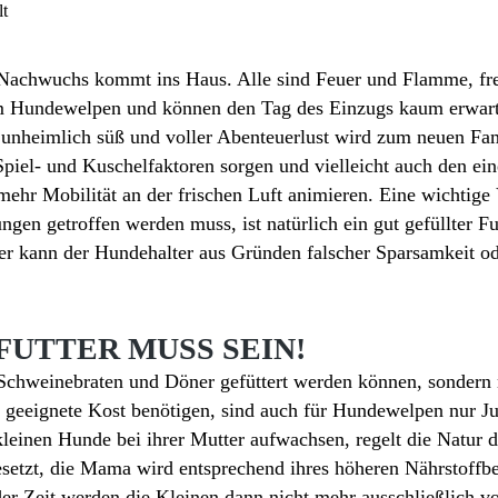
t
 Nachwuchs kommt ins Haus. Alle sind Feuer und Flamme, fre
m Hundewelpen und können den Tag des Einzugs kaum erwart
 unheimlich süß und voller Abenteuerlust wird zum neuen Fam
 Spiel- und Kuschelfaktoren sorgen und vielleicht auch den ei
ehr Mobilität an der frischen Luft animieren. Eine wichtige 
ungen getroffen werden muss, ist natürlich ein gut gefüllter F
er kann der Hundehalter aus Gründen falscher Sparsamkeit o
FUTTER MUSS SEIN!
Schweinebraten und Döner gefüttert werden können, sondern n
geeignete Kost benötigen, sind auch für Hundewelpen nur Jun
 kleinen Hunde bei ihrer Mutter aufwachsen, regelt die Natur 
setzt, die Mama wird entsprechend ihres höheren Nährstoffbed
der Zeit werden die Kleinen dann nicht mehr ausschließlich v