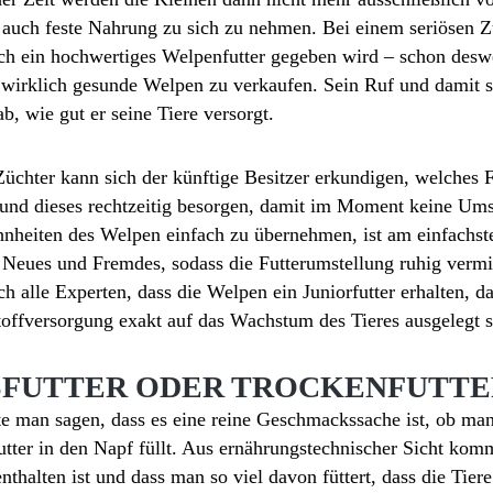
n, auch feste Nahrung zu sich zu nehmen. Bei einem seriösen 
uch ein hochwertiges Welpenfutter gegeben wird – schon desw
h wirklich gesunde Welpen zu verkaufen. Sein Ruf und damit 
b, wie gut er seine Tiere versorgt.
chter kann sich der künftige Besitzer erkundigen, welches Fu
und dieses rechtzeitig besorgen, damit im Moment keine U
eiten des Welpen einfach zu übernehmen, ist am einfachsten
Neues und Fremdes, sodass die Futterumstellung ruhig verm
ch alle Experten, dass die Welpen ein Juniorfutter erhalten, d
offversorgung exakt auf das Wachstum des Tieres ausgelegt s
SFUTTER ODER TROCKENFUTTE
te man sagen, dass es eine reine Geschmackssache ist, ob m
utter in den Napf füllt. Aus ernährungstechnischer Sicht komm
nthalten ist und dass man so viel davon füttert, dass die Tier