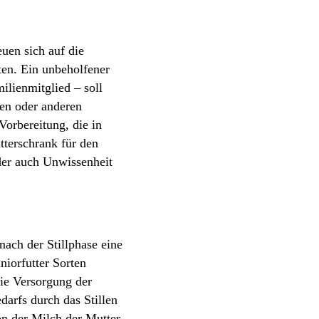
uen sich auf die
en. Ein unbeholfener
ilienmitglied – soll
nen oder anderen
Vorbereitung, die in
utterschrank für den
der auch Unwissenheit
ach der Stillphase eine
iorfutter Sorten
die Versorgung der
arfs durch das Stillen
on der Milch der Mutter