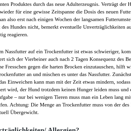
nten Produktes durch das neue Adulterzeugnis. Verträgt der 
eder für eine gewisse Zeitspanne die Dosis des neuen Futter
an also erst nach einigen Wochen der langsamen Futterumstel
des Hundes nicht, bemerkt eventuelle Unverträglichkeiten au
tig reagieren.
 Nassfutter auf ein Trockenfutter ist etwas schwieriger, k
rt sich der Vierbeiner auch nach 2 Tagen Konsequenz des Bes
he Fresschen gegen die harten Brocken einzutauschen, hilft wi
ockenfutter an und mischen es unter das Nassfutter. Zunächs
as Einweichen kann man mit der Zeit etwas mindern, sodass
htert wird, der Hund trotzdem keinen Hunger leiden muss und
Aufgabe – nur bei wenigen Tieren muss man ein Leben lang m
lfen. Achtung: Die Menge an Trockenfutter muss von der des
tuell Übergewicht.
träglichkeiten/ Allergien?