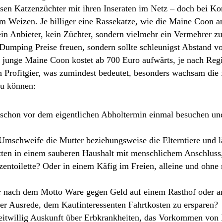
ösen Katzenzüchter mit ihren Inseraten im Netz – doch bei K
om Weizen. Je billiger eine Rassekatze, wie die Maine Coon 
ein Anbieter, kein Züchter, sondern vielmehr ein Vermehrer zu
 Dumping Preise freuen, sondern sollte schleunigst Abstand vo
junge Maine Coon kostet ab 700 Euro aufwärts, je nach R
ch Profitgier, was zumindest bedeutet, besonders wachsam die
u können:
 schon vor dem eigentlichen Abholtermin einmal besuchen un
Umschweife die Mutter beziehungsweise die Elterntiere und 
tten in einem sauberen Haushalt mit menschlichem Anschluss
zentoilette? Oder in einem Käfig im Freien, alleine und ohne
er nach dem Motto Ware gegen Geld auf einem Rasthof oder an
der Ausrede, dem Kaufinteressenten Fahrtkosten zu ersparen?
eitwillig Auskunft über Erbkrankheiten, das Vorkommen von I