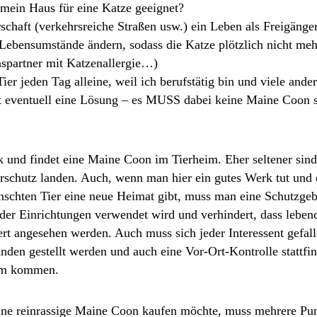
mein Haus für eine Katze geeignet?
chaft (verkehrsreiche Straßen usw.) ein Leben als Freigänge
Lebensumstände ändern, sodass die Katze plötzlich nicht meh
nspartner mit Katzenallergie…)
ier jeden Tag alleine, weil ich berufstätig bin und viele and
t eventuell eine Lösung – es MUSS dabei keine Maine Coon se
nd findet eine Maine Coon im Tierheim. Eher seltener sind 
rschutz landen. Auch, wenn man hier ein gutes Werk tut und
chten Tier eine neue Heimat gibt, muss man eine Schutzgebü
t der Einrichtungen verwendet wird und verhindert, dass leben
t angesehen werden. Auch muss sich jeder Interessent gefall
den gestellt werden und auch eine Vor-Ort-Kontrolle stattfin
eim kommen.
ine reinrassige Maine Coon kaufen möchte, muss mehrere Pun