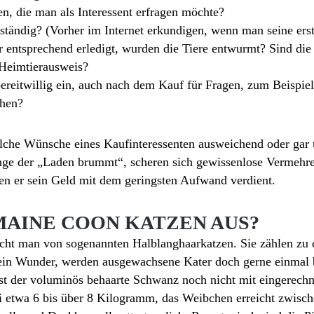
n, die man als Interessent erfragen möchte?
lständig? (Vorher im Internet erkundigen, wenn man seine erst
 entsprechend erledigt, wurden die Tiere entwurmt? Sind die
 Heimtierausweis?
bereitwillig ein, auch nach dem Kauf für Fragen, zum Beispiel
ehen?
olche Wünsche eines Kaufinteressenten ausweichend oder gar 
ange der „Laden brummt“, scheren sich gewissenlose Vermehr
ten er sein Geld mit dem geringsten Aufwand verdient.
MAINE COON KATZEN AUS?
cht man von sogenannten Halblanghaarkatzen. Sie zählen zu d
ein Wunder, werden ausgewachsene Kater doch gerne einmal 
ist der voluminös behaarte Schwanz noch nicht mit eingerech
 etwa 6 bis über 8 Kilogramm, das Weibchen erreicht zwische