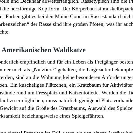
wolle und Deckhaar allwettertauglich. Rassetypisch sind die P
 die herzförmige Kopfform. Der Körperbau ist muskelbepackt
er Farben gibt es bei den Maine Coon im Rassestandard nicht –
arkenzeichen“ der Rasse sind ihre großen Pfoten, was ihr au
chte.
r Amerikanischen Waldkatze
nderlich empfindlich und für ein Leben als Freigänger beste
mer noch als „Nutztiere“ gehalten, die Ungeziefer bekämpfen
werden, sind an die Wohnung keine besonderen Anforderungen 
ben. Ein kuscheliges Plätzchen, ein Kratzbaum für Aktivitäte
stände rund um Fressplatz und Katzentoilette. Werden die T
lauf zu ermöglichen, muss natürlich genügend Platz vorhanden
 Gewicht auf die Größe des Kratzbaums, Auswahl des Spielzeu
ksamkeit beziehungsweise eines Spielgefährten.
rne einmal Parasiten im Fell, wenn sie von einem Ausflug h