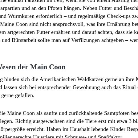
arpartien und an den Pfoten hängen. Neben Futter und Besch
und Wurmkuren erforderlich – und regelmäßige Check-ups z
 Maine Coon sind nicht anspruchsvoll, was ihre Ernährung betr
nem artgerechten Futter ernähren und darauf achten, dass sie 
und Bürstarbeit sollte man auf Verfilzungen achtgeben – wer
Wesen der Main Coon
ng binden sich die Amerikanischen Waldkatzen gerne an ihre
d lassen sich bei entsprechender Gewöhnung auch das Ritual 
 gerne gefallen.
ie Maine Coon als sanfte und zurückhaltende Samtpfoten bes
legen. Richtig ausgewachsen sind die Tiere erst mit etwa 3 b
Körpergröße erreicht. Haben im Haushalt lebende Kinder Respe
iliengerechte Haustiere mit Schmuse- und Spaßfaktor.