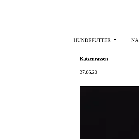
m Hauptinhalt springen
Zur Suche springen
Zur Hauptnavigation springen
HUNDEFUTTER
NA
Katzenrassen
27.06.20