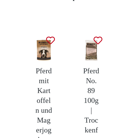
Produktgalerie überspringen
Pferd
Pferd
Bu
mit
No.
B
Kart
89
u
offel
100g
1
n und
|
g
Mag
Troc
H
erjog
kenf
e