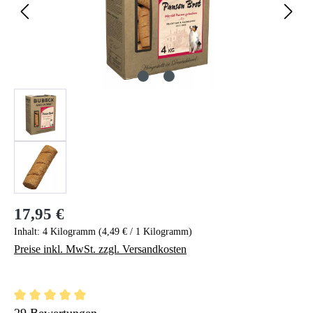
17,95 €
Regulärer Preis:
Inhalt:
4 Kilogramm
(4,49 € / 1 Kilogramm)
Preise inkl. MwSt. zzgl. Versandkosten
Durchschnittliche Bewertung von 5 von 5 Sternen
29 Bewertungen