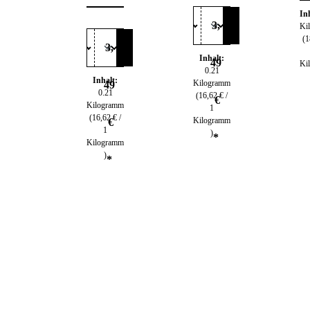
ets &
Durchschnittliche Bewertung von 4.92 von 
mlich
Sensib
In
3,
Ki
elchen
(1
3,
Inhalt:
49
Ki
0.21
Inhalt:
Kilogramm
49
0.21
(16,62 € /
€
Kilogramm
1
(16,62 € /
Kilogramm
€
1
)
*
Kilogramm
)
*