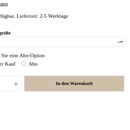
liche Bewertung von 4.98 von 5 Sternen
ngen
fügbar, Lieferzeit: 2-5 Werktage
auswählen
größe
n Sie eine Abo-Option
er Kauf
Abo
nzahl: Gib den gewünschten Wert ein oder ben
In den Warenkorb