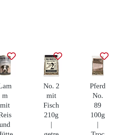
Lam
No. 2
Pferd
m
mit
No.
mit
Fisch
89
Reis
210g
100g
und
|
|
ütte
getre
Troc