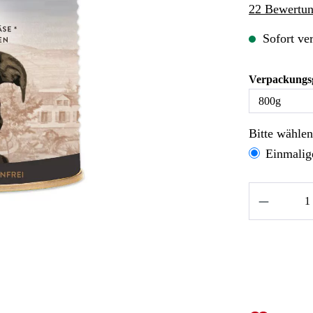
Durchschnitt
22 Bewertu
Sofort ver
Verpackungs
Bitte wähle
Einmalig
Produkt A