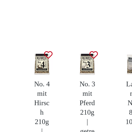
Produktgalerie überspringen
No. 4
No. 3
L
mit
mit
Hirsc
Pferd
N
h
210g
210g
|
1
|
getre