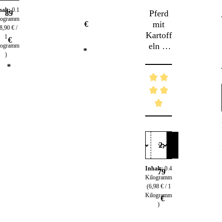
5 Sternen
halt:
0.1
Pferd
89
logramm
mit
€
8,90 € /
Kartoff
1
€
eln &
logramm
*
)
Magerj
*
oghurt
– Für
Hunde
mit
höchst
Durchschnittliche Be
en
Ansprü
chen
2,
Inhalt:
0.4
79
Kilogramm
(6,98 € / 1
Kilogramm
€
)