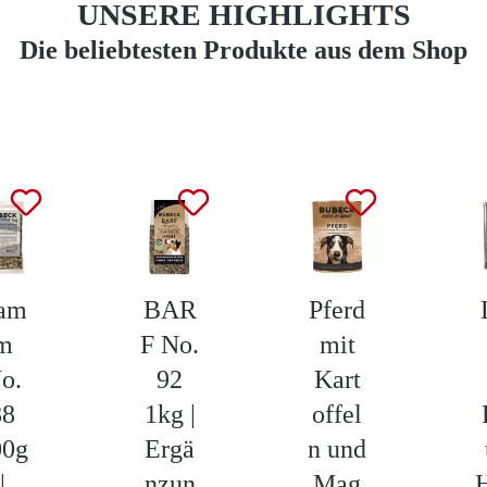
UNSERE HIGHLIGHTS
Die beliebtesten Produkte aus dem Shop
am
BAR
Pferd
m
F No.
mit
o.
92
Kart
88
1kg |
offel
00g
Ergä
n und
|
nzun
Mag
H