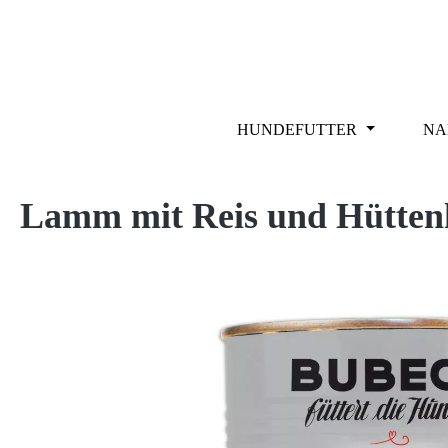
m Hauptinhalt springen
Zur Suche springen
Zur Hauptnavigation springen
HUNDEFUTTER
NA
Lamm mit Reis und Hüttenkä
Bildergalerie überspringen