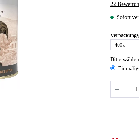
Durchschnitt
22 Bewertu
Sofort ver
Verpackungs
Bitte wähle
Einmalig
Produkt A