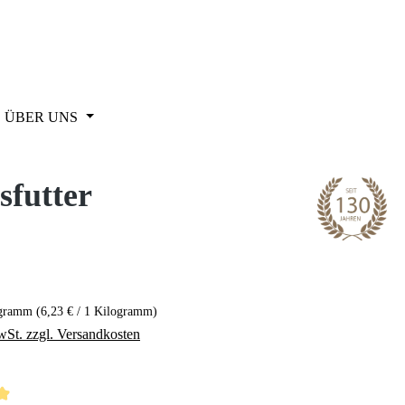
ÜBER UNS
sfutter
eis:
ogramm
(6,23 € / 1 Kilogramm)
wSt. zzgl. Versandkosten