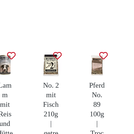
Lam
No. 2
Pferd
m
mit
No.
mit
Fisch
89
Reis
210g
100g
und
|
|
ütte
getre
Troc