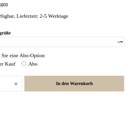
liche Bewertung von 4.98 von 5 Sternen
ngen
fügbar, Lieferzeit: 2-5 Werktage
auswählen
größe
n Sie eine Abo-Option
er Kauf
Abo
nzahl: Gib den gewünschten Wert ein oder ben
In den Warenkorb