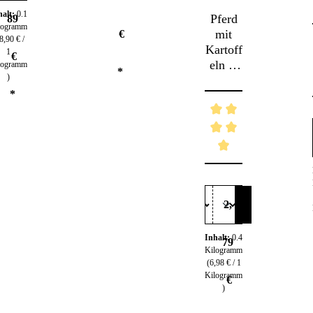
5 Sternen
halt:
0.1
Pferd
89
logramm
mit
€
8,90 € /
Kartoff
1
€
eln &
logramm
*
)
Magerj
*
oghurt
– Für
Hunde
mit
höchst
Durchschnittliche Be
en
Ansprü
chen
2,
Inhalt:
0.4
79
Kilogramm
(6,98 € / 1
Kilogramm
€
)