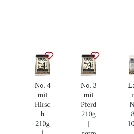
Produktgalerie überspringen
No. 4
No. 3
L
mit
mit
Hirsc
Pferd
N
h
210g
210g
|
1
|
getre