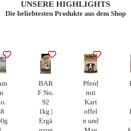
UNSERE HIGHLIGHTS
Die beliebtesten Produkte aus dem Shop
am
BAR
Pferd
m
F No.
mit
o.
92
Kart
88
1kg |
offel
00g
Ergä
n und
|
nzun
Mag
H