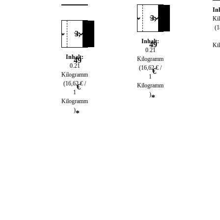
ets &
Durchschnittliche Bewertung von 4.92 von 
mlich
Sensib
In
3,
Ki
elchen
(1
3,
Inhalt:
49
Ki
0.21
Inhalt:
Kilogramm
49
0.21
(16,62 € /
€
Kilogramm
1
(16,62 € /
Kilogramm
€
1
)
*
Kilogramm
)
*