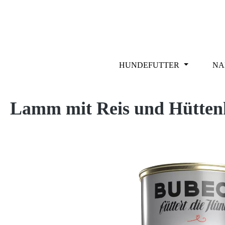
m Hauptinhalt springen
Zur Suche springen
Zur Hauptnavigation springen
HUNDEFUTTER
NA
Lamm mit Reis und Hüttenkä
Bildergalerie überspringen