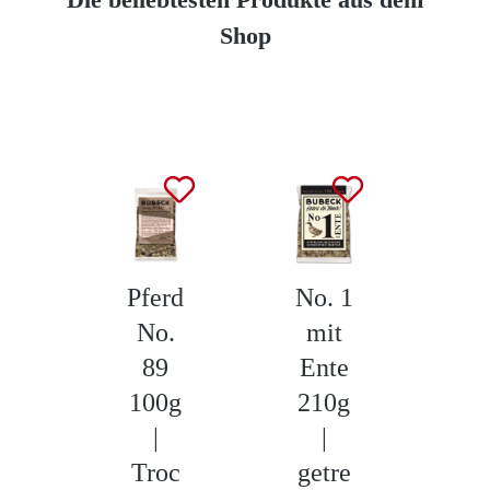
Shop
Produktgalerie überspringen
Pferd
No. 1
No
No.
mit
m
89
Ente
Fi
100g
210g
2
|
|
Troc
getre
ge