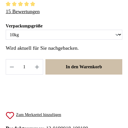
Durchschnittliche Bewertung von 4.97 von 5 Sternen
15 Bewertungen
auswählen
Verpackungsgröße
Wird aktuell für Sie nachgebacken.
Produkt Anzahl: Gib den gewünschten Wert ein 
In den Warenkorb
Zum Merkzettel hinzufügen