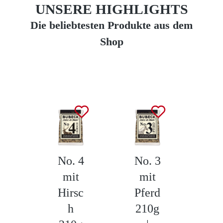
UNSERE HIGHLIGHTS
Die beliebtesten Produkte aus dem
Shop
Produktgalerie überspringen
No. 4
No. 3
L
mit
mit
Hirsc
Pferd
N
h
210g