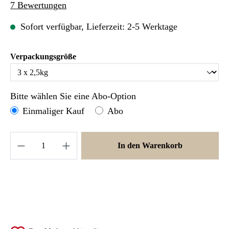
Durchschnittliche Bewertung von 4.64 von 5 Sternen
7 Bewertungen
Sofort verfügbar, Lieferzeit: 2-5 Werktage
auswählen
Verpackungsgröße
Bitte wählen Sie eine Abo-Option
Einmaliger Kauf
Abo
Produkt Anzahl: Gib den gewünschten Wert ein 
In den Warenkorb