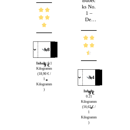
Bubec
B
ive
ks No.
k
Vollna
1 –
hrung
Der
für
köstlic
d
anspru
he
Durchschnittliche Bewertung von 4.96 von 
chsvoll
Entens
F
e
nack –
n
Gaume
1,8
Mono
n
Protein
P
Durchschnittliche Bew
Du
Inhalt:
0.1
&
9 €
Kilogramm
getreid
g
(18,90 € /
efrei
3,4
1
*
Kilogramm
)
Inhalt:
I
9 €
0.21
Kilogramm
Ki
(16,62 € /
(1
*
1
Kilogramm
Ki
)