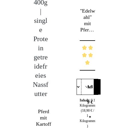
400g
H
|
e
"Edelw
ahl"
singl
h
mit
e
Pferd -
Exklus
Prote
B
ive
k
in
Vollna
hrung
getre
für
k
idefr
anspru
Durchschnittliche Bew
chsvoll
eies
E
e
n
Nassf
Gaume
1,8
n
utter
P
Du
Inhalt:
0.1
9 €
Kilogramm
g
Pferd
(18,90 € /
1
mit
*
Kilogramm
Kartoff
)
I