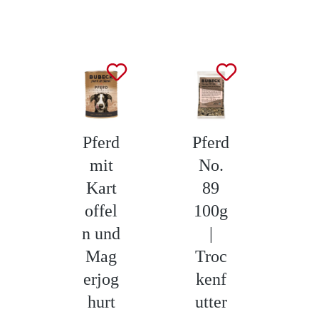
Produktgalerie überspringen
Pferd
Pferd
No
mit
No.
m
Kart
89
E
offel
100g
2
n und
|
Mag
Troc
ge
erjog
kenf
id
hurt
utter
e