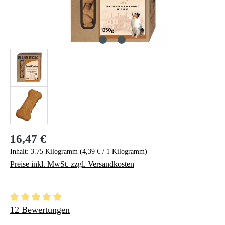
16,47 €
Regulärer Preis:
Inhalt:
3.75 Kilogramm
(4,39 € / 1 Kilogramm)
Preise inkl. MwSt. zzgl. Versandkosten
Durchschnittliche Bewertung von 4.88 von 5 Sternen
12 Bewertungen