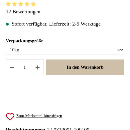
Durchschnittliche Bewertung von 4.88 von 5 Sternen
12 Bewertungen
Sofort verfügbar, Lieferzeit: 2-5 Werktage
auswählen
Verpackungsgröße
Produkt Anzahl: Gib den gewünschten Wert ein 
In den Warenkorb
Zum Merkzettel hinzufügen
Produktnummer:
12-0310001-100100