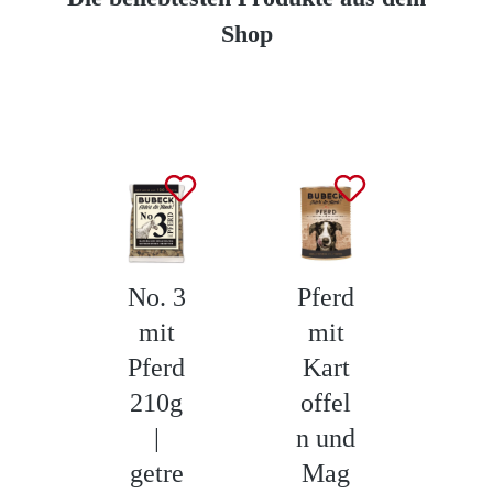
Shop
Produktgalerie überspringen
No. 3
Pferd
No
mit
mit
m
Pferd
Kart
Hi
210g
offel
|
n und
2
getre
Mag