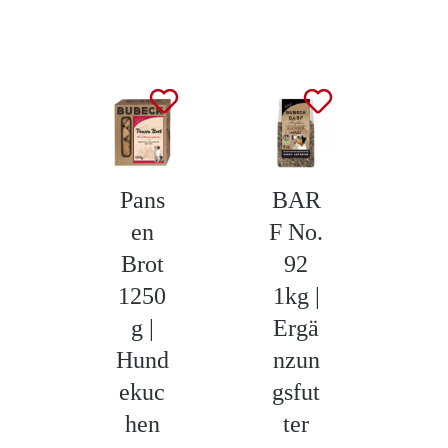
Produktgalerie überspringen
Pans
BAR
No
en
F No.
m
Brot
92
Fi
1250
1kg |
2
g |
Ergä
Hund
nzun
ge
ekuc
gsfut
id
hen
ter
e