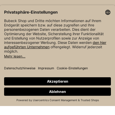
NEWSLETTER
* Alle Preise inkl. gesetzl. Mehrwertsteuer zzgl.
Versandkosten
und ggf. Nachnahmegebühren, wenn
nicht anders angegeben.
© R. Bubeck und Sohn GmbH / Ziegeleistraße 16 /
75050 Gemmingen / info@bubeck-petfood.de