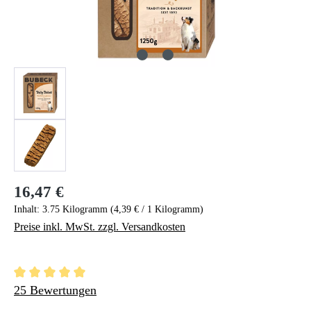
16,47 €
Regulärer Preis:
Inhalt:
3.75 Kilogramm
(4,39 € / 1 Kilogramm)
Preise inkl. MwSt. zzgl. Versandkosten
Durchschnittliche Bewertung von 5 von 5 Sternen
25 Bewertungen