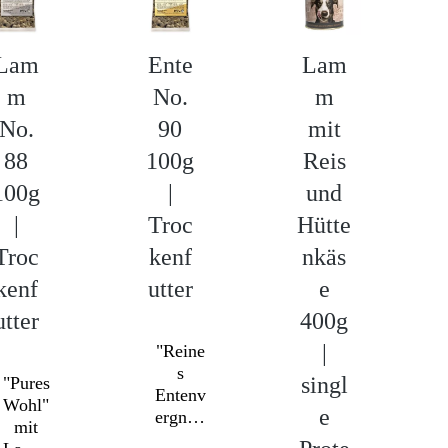
Lam
Ente
Lam
m
No.
m
No.
90
mit
88
100g
Reis
100g
|
und
|
Troc
Hütte
Troc
kenf
nkäs
kenf
utter
e
utter
400g
|
"Reine
s
singl
"Pures
Entenv
Wohl"
e
ergnüg
mit
en" -