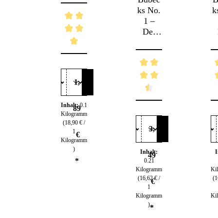
ive
ks No.
k
Vollna
1 –
hrung
Der
für
köstlic
d
anspru
he
Durchschnittliche Bewertung von 4.96 von 
chsvoll
Entens
F
e
nack –
n
Gaume
1,
Mono
n
Protein
P
Durchschnittliche Bew
Du
Inhalt:
0.1
&
89
Kilogramm
getreid
g
(18,90 € /
efrei
3,
1
€
Kilogramm
)
Inhalt:
I
49
*
0.21
Kilogramm
Ki
(16,62 € /
(1
€
1
Kilogramm
Ki
)
*