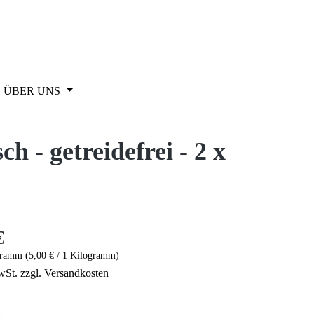
ÜBER UNS
h - getreidefrei - 2 x
€
eis:
gramm
(5,00 € / 1 Kilogramm)
wSt. zzgl. Versandkosten