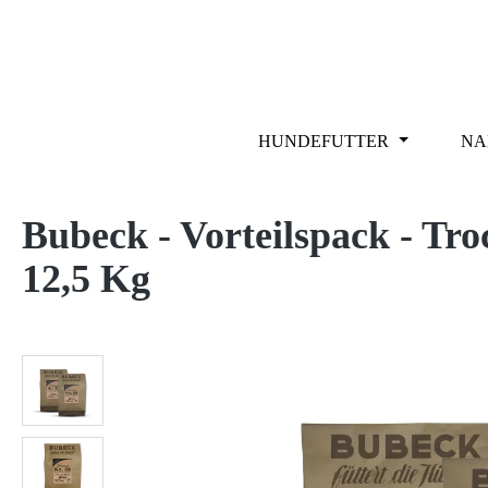
m Hauptinhalt springen
Zur Suche springen
Zur Hauptnavigation springen
HUNDEFUTTER
NA
Bubeck - Vorteilspack - Troc
12,5 Kg
Bildergalerie überspringen