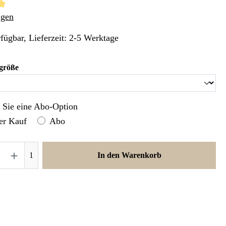
liche Bewertung von 4.98 von 5 Sternen
ngen
fügbar, Lieferzeit: 2-5 Werktage
auswählen
größe
n Sie eine Abo-Option
er Kauf
Abo
nzahl: Gib den gewünschten Wert ein oder ben
1
In den Warenkorb