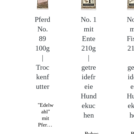
Pferd
No. 1
No
No.
mit
m
89
Ente
Fi
100g
210g
2
|
|
Troc
getre
ge
kenf
idefr
id
utter
eie
e
Hund
H
ekuc
e
"Edelw
ahl"
hen
h
mit
Pferd -
Exklus
Bubec
B