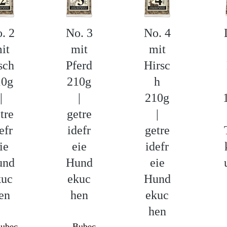
. 2
No. 3
No. 4
it
mit
mit
sch
Pferd
Hirsc
10g
210g
h
|
|
210g
tre
getre
|
efr
idefr
getre
ie
eie
idefr
und
Hund
eie
kuc
ekuc
Hund
en
hen
ekuc
hen
ubec
Bubec