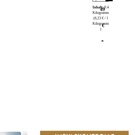
Inhalt:
0.4
49
Kilogramm
(6,23 € / 1
Kilogramm
€
)
*