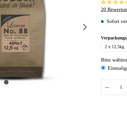
Durchschnitt
20 Bewertu
Sofort ver
Verpackungs
Bitte wähle
Einmalig
Produkt A