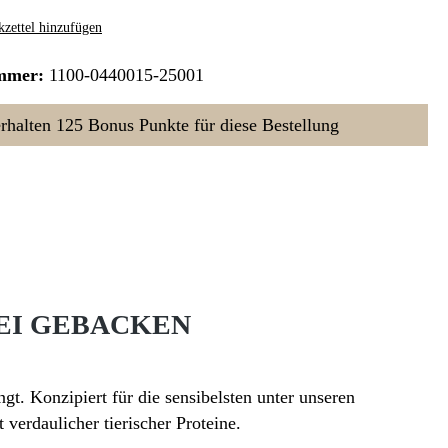
zettel hinzufügen
mmer:
1100-0440015-25001
erhalten 125 Bonus Punkte für diese Bestellung
REI GEBACKEN
t. Konzipiert für die sensibelsten unter unseren
verdaulicher tierischer Proteine.