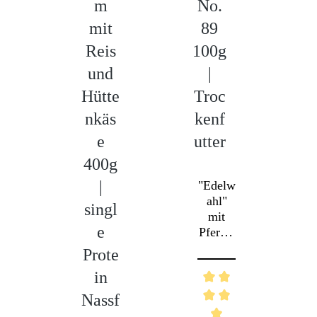
m
No.
mit
89
N
Reis
100g
und
|
1
Hütte
Troc
nkäs
kenf
T
e
utter
k
400g
ut
|
"Edelw
ahl"
singl
"
mit
W
e
Pferd -
Exklus
Prote
ive
in
Vollna
S
hrung
Nassf
P
für