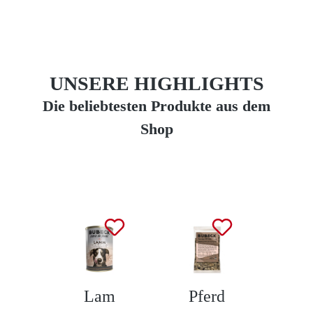
UNSERE HIGHLIGHTS
Die beliebtesten Produkte aus dem
Shop
Produktgalerie überspringen
Lam
Pferd
L