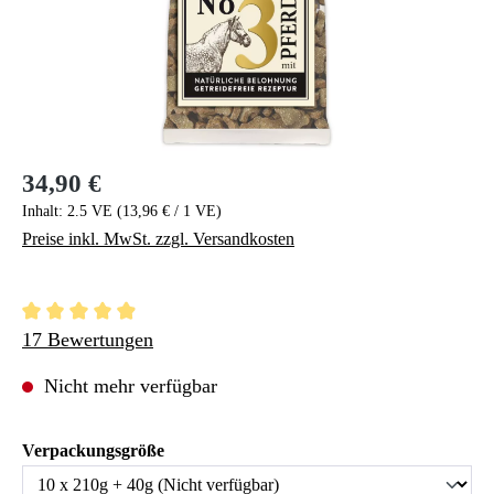
34,90 €
Regulärer Preis:
Inhalt:
2.5 VE
(13,96 € / 1 VE)
Preise inkl. MwSt. zzgl. Versandkosten
Durchschnittliche Bewertung von 4.97 von 5 Sternen
17 Bewertungen
Nicht mehr verfügbar
auswählen
Verpackungsgröße