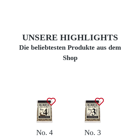
UNSERE HIGHLIGHTS
Die beliebtesten Produkte aus dem
Shop
Produktgalerie überspringen
No. 4
No. 3
L