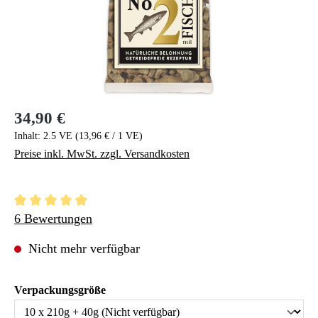
34,90 €
Regulärer Preis:
Inhalt:
2.5 VE
(13,96 € / 1 VE)
Preise inkl. MwSt. zzgl. Versandkosten
Durchschnittliche Bewertung von 5 von 5 Sternen
6 Bewertungen
Nicht mehr verfügbar
auswählen
Verpackungsgröße